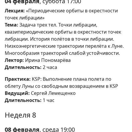
04 февраля
, суббота 17:00
Лекция:
«Периодические орбиты в окрестности
точек либрации»
Тема:
Задача трех тел. Точки либрации,
квазипериодические орбиты в окрестности точек
либрации. История полётов в точки либрации.
Низкоэнергетические траектории перелёта к Луне.
Многообразия траекторий слабой устойчивости.
Лектор:
Ирина Пономарёва
Длительность:
2 часа
Практика:
KSP: Выполнение плана полета по
облету Луны со свободным возвращением в KSP
Ведущий:
Сергей Лемещенко
Длительность:
1 час
Неделя 8
08 февраля
, среда 19:00