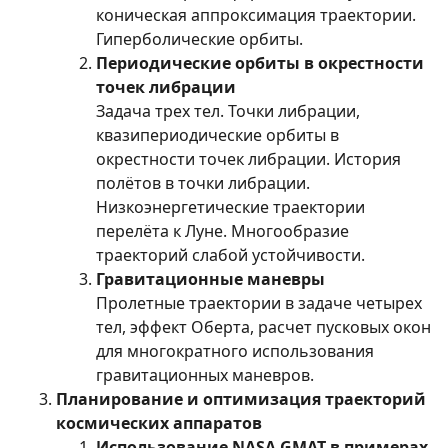
коническая аппроксимация траектории.
Гиперболические орбиты.
Периодические орбиты в окрестности
точек либрации
Задача трех тел. Точки либрации,
квазипериодические орбиты в
окрестности точек либрации. История
полётов в точки либрации.
Низкоэнергетические траектории
перелёта к Луне. Многообразие
траекторий слабой устойчивости.
Гравитационные маневры
Пролетные траектории в задаче четырех
тел, эффект Оберта, расчет пусковых окон
для многократного использования
гравитационных маневров.
Планирование и оптимизация траекторий
космических аппаратов
Использование NASA GMAT в примерах