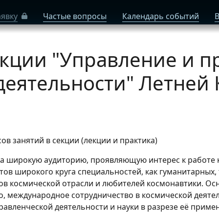
аявку
Частые вопросы
Календарь событий
В
кции "Управление и п
деятельности" Летней
асов занятий в секции (лекции и практика)
а широкую аудиторию, проявляющую интерес к работе к
тов широкого круга специальностей, как гуманитарных,
ов космической отрасли и любителей космонавтики. Осн
, международное сотрудничество в космической деяте
авленческой деятельности и науки в разрезе её примен