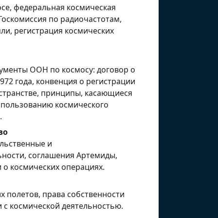
осе, федеральная космическая
Госкомиссия по радиочастотам,
ли, регистрация космических
менты ООН по космосу: договор о
1972 года, конвенция о регистрации
странстве, принципы, касающиеся
использованию космического
.
во
льственные и
ьности, соглашения Артемиды,
 о космических операциях.
х полетов, права собственности
и с космической деятельностью.